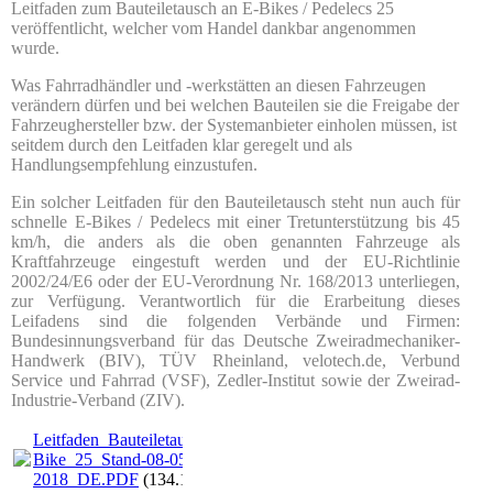
Leitfaden zum Bauteiletausch an E-Bikes / Pedelecs 25
veröffentlicht, welcher vom Handel dankbar angenommen
wurde.
Was Fahrradhändler und -werkstätten an diesen Fahrzeugen
verändern dürfen und bei welchen Bauteilen sie die Freigabe der
Fahrzeughersteller bzw. der Systemanbieter einholen müssen, ist
seitdem durch den Leitfaden klar geregelt und als
Handlungsempfehlung einzustufen.
Ein solcher Leitfaden für den Bauteiletausch steht nun auch für
schnelle E-Bikes / Pedelecs mit einer Tretunterstützung bis 45
km/h, die anders als die oben genannten Fahrzeuge als
Kraftfahrzeuge eingestuft werden und der EU-Richtlinie
2002/24/E6 oder der EU-Verordnung Nr. 168/2013 unterliegen,
zur Verfügung. Verantwortlich für die Erarbeitung dieses
Leifadens sind die folgenden Verbände und Firmen:
Bundesinnungsverband für das Deutsche Zweiradmechaniker-
Handwerk (BIV), TÜV Rheinland, velotech.de, Verbund
Service und Fahrrad (VSF), Zedler-Institut sowie der Zweirad-
Industrie-Verband (ZIV).
Leitfaden_Bauteiletausch_E-
Bike_25_Stand-08-05-
2018_DE.PDF
(134.15KB)