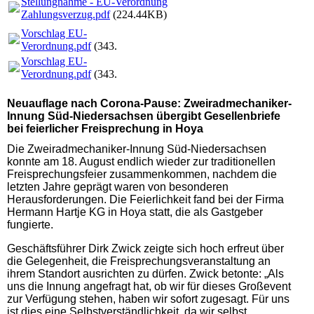
Stellungnahme - EU-Verordnung
Zahlungsverzug.pdf
(224.44KB)
Vorschlag EU-
Verordnung.pdf
(343.6KB)
Vorschlag EU-
Verordnung.pdf
(343.6KB)
Neuauflage nach Corona-Pause: Zweiradmechaniker-
Innung Süd-Niedersachsen übergibt Gesellenbriefe
bei feierlicher Freisprechung in Hoya
Die Zweiradmechaniker-Innung Süd-Niedersachsen
konnte am 18. August endlich wieder zur traditionellen
Freisprechungsfeier zusammenkommen, nachdem die
letzten Jahre geprägt waren von besonderen
Herausforderungen. Die Feierlichkeit fand bei der Firma
Hermann Hartje KG in Hoya statt, die als Gastgeber
fungierte.
Geschäftsführer Dirk Zwick zeigte sich hoch erfreut über
die Gelegenheit, die Freisprechungsveranstaltung an
ihrem Standort ausrichten zu dürfen. Zwick betonte: „Als
uns die Innung angefragt hat, ob wir für dieses Großevent
zur Verfügung stehen, haben wir sofort zugesagt. Für uns
ist dies eine Selbstverständlichkeit, da wir selbst