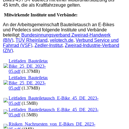
45 km/h, die als Kraftfahrzeuge gelten.
Mitwirkende Institute und Verbände:
An der Arbeitsgemeinschaft Bauteiletausch an E-Bikes
und Pedelecs sind folgende Institute und Verbände
beteiligt:
Bundesinnungsverband Zweirad-Handwerk
(BIV)
,
TÜV Rheinland
,
velotech.de
,
Verbund Service und
Fahrrad (VSF)
,
Zedler-Institut
,
Zweirad-Industrie-Verband
(ZIV)
.
Leitfaden_Bauteiletausch_E-
Bike_25_DE_2023-
05.pdf
(1.37MB)
Leitfaden_Bauteiletausch_E-
Bike_25_DE_2023-
05.pdf
(1.37MB)
Leitfaden_Bauteiletausch_E-Bike_45_DE_2023-
05.pdf
(1.5MB)
Leitfaden_Bauteiletausch_E-Bike_45_DE_2023-
05.pdf
(1.5MB)
Risiken_Nachruesten_von_E-Bikes_DE_2023-