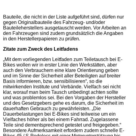
Bauteile, die nicht in der Liste aufgeführt sind, dürfen nur
gegen Originalbauteile des Fahrzeug- und/oder
Bauteileherstellers ausgetauscht werden. Vor Arbeiten an
den Fahrzeugen sind zudem grundsätzlich die Angaben
in den Herstellerpapieren zu prüfen.
Zitate zum Zweck des Leitfadens
„Mit dem vorliegenden Leitfaden zum Teiletausch bei E-
Bikes wollen wir in erster Linie den Werkstätten, aber
auch den Verbrauchern eine klare Orientierung geben
und im Sinne der Sicherheit aller Beteiligten auf breiter
Basis informieren, bzw. sensibilisieren“, so die
mitwirkenden Institute und Verbände. Vielfach sei nicht
klar, worauf man beim Tausch unbedingt achten sollte
und was problemlos sei. Bei den Vorgaben der Hersteller
und des Gesetzgebers gehe es darum, die Sicherheit im
dauerhaften Gebrauch zu gewährleisten. „Die
Dauerbelastungen bei E-Bikes sind teilweise um ein
Vielfaches höher als bei einem Fahrrad. Zugelassene
Teile sind dementsprechend getestet und freigegeben.“
Besondere Aufmerksamkeit erfordern zudem schnelle E-
Bikes 45 / S-Pedelecs mit einer Motorunterstützung bis