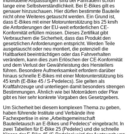
individuelle Anpassungen sind bei Fahrrädern schon
lange eine Selbstverständlichkeit. Bei E-Bikes gilt es
genauer hinzuschauen. Hier dürfen bestimmte Bauteile
nicht ohne Weiteres getauscht werden. Ein Grund ist,
dass E-Bikes mit einer Motorunterstützung bis 25 km/h
die Anforderungen der EU-weit erforderlichen CE-
Konformität erfüllen müssen. Dieses Zertifikat gibt
Verbrauchern die Sicherheit, dass das Produkt den
gesetzlichen Anforderungen entspricht. Werden Teile
ausgetauscht oder neu montiert, die potenziell die
Haltbarkeit beeinträchtigen oder das Fahrverhalten
verändern, kann dies zum Erlöschen der CE-Konformität
und dem Verlust der Gewährleistung des Herstellers
führen. Besondere Aufmerksamkeit erfordern darüber
hinaus schnelle E-Bikes mit einer Motorunterstützung bis
45 km/h (E-Bike 45 / S-Pedelecs). Sie gelten als
Kraftfahrzeuge und unterliegen damit besonders strengen
Bestimmungen. Ähnlich wie bei Motorrädern oder Pkw
gibt es hier sehr konkrete Vorgaben des Gesetzgebers.
Um Sicherheit bei diesem komplexen Thema zu geben,
haben führende Institute und Verbände ihre
Fachexpertise in eine „Arbeitsgemeinschaft
Bauteiletausch an E-Bikes und Pedelecs“ eingebracht. In
zwei Tabellen für E-Bike 25 (Pedelec) und die schnelle