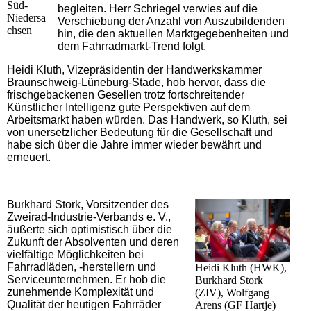
Süd-
begleiten. Herr Schriegel verwies auf die
Niedersa
Verschiebung der Anzahl von Auszubildenden
chsen
hin, die den aktuellen Marktgegebenheiten und
dem Fahrradmarkt-Trend folgt.
Heidi Kluth, Vizepräsidentin der Handwerkskammer
Braunschweig-Lüneburg-Stade, hob hervor, dass die
frischgebackenen Gesellen trotz fortschreitender
Künstlicher Intelligenz gute Perspektiven auf dem
Arbeitsmarkt haben würden. Das Handwerk, so Kluth, sei
von unersetzlicher Bedeutung für die Gesellschaft und
habe sich über die Jahre immer wieder bewährt und
erneuert.
Burkhard Stork, Vorsitzender des
Zweirad-Industrie-Verbands e. V.,
äußerte sich optimistisch über die
Zukunft der Absolventen und deren
vielfältige Möglichkeiten bei
Fahrradläden, -herstellern und
Heidi Kluth (HWK),
Serviceunternehmen. Er hob die
Burkhard Stork
zunehmende Komplexität und
(ZIV), Wolfgang
Qualität der heutigen Fahrräder
Arens (GF Hartje)