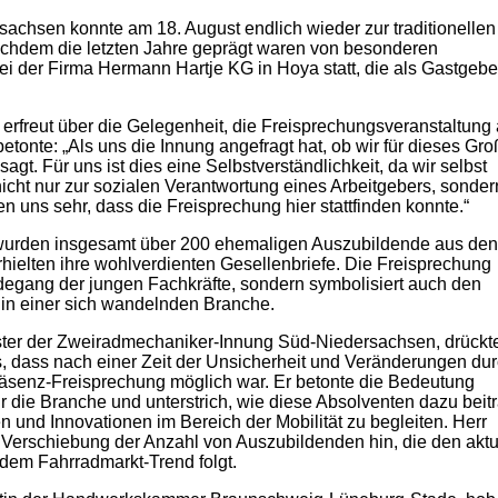
chsen konnte am 18. August endlich wieder zur traditionellen
hdem die letzten Jahre geprägt waren von besonderen
ei der Firma Hermann Hartje KG in Hoya statt, die als Gastgebe
 erfreut über die Gelegenheit, die Freisprechungsveranstaltung
etonte: „Als uns die Innung angefragt hat, ob wir für dieses Gr
agt. Für uns ist dies eine Selbstverständlichkeit, da wir selbst
nicht nur zur sozialen Verantwortung eines Arbeitgebers, sondern
uen uns sehr, dass die Freisprechung hier stattfinden konnte.“
wurden insgesamt über 200 ehemaligen Auszubildende aus den
hielten ihre wohlverdienten Gesellenbriefe. Die Freisprechung
rdegang der jungen Fachkräfte, sondern symbolisiert auch den
 in einer sich wandelnden Branche.
ster der Zweiradmechaniker-Innung Süd-Niedersachsen, drückt
, dass nach einer Zeit der Unsicherheit und Veränderungen dur
äsenz-Freisprechung möglich war. Er betonte die Bedeutung
 für die Branche und unterstrich, wie diese Absolventen dazu bei
 und Innovationen im Bereich der Mobilität zu begleiten. Herr
e Verschiebung der Anzahl von Auszubildenden hin, die den aktu
dem Fahrradmarkt-Trend folgt.