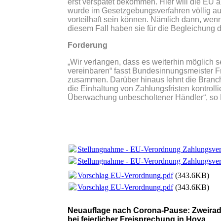
erst verspätet bekommen. Hier will die EU 
wurde im Gesetzgebungsverfahren völlig au
vorteilhaft sein können. Nämlich dann, wenn 
diesem Fall haben sie für die Begleichung
Forderung
„Wir verlangen, dass es weiterhin möglich s
vereinbaren“ fasst Bundesinnungsmeister 
zusammen. Darüber hinaus lehnt die Branch
die Einhaltung von Zahlungsfristen kontroll
Überwachung unbescholtener Händler“, so 
Stellungnahme - EU-Verordnung Zahlungsver
Stellungnahme - EU-Verordnung Zahlungsver
Vorschlag EU-Verordnung.pdf
(343.6KB)
Vorschlag EU-Verordnung.pdf
(343.6KB)
Neuauflage nach Corona-Pause: Zweirad
bei feierlicher Freisprechung in Hoya