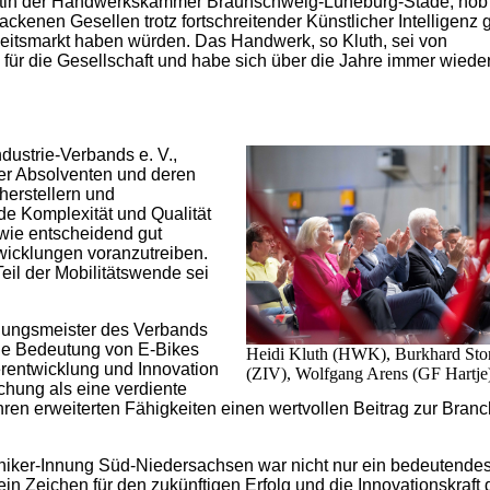
entin der Handwerkskammer Braunschweig-Lüneburg-Stade, hob
ackenen Gesellen trotz fortschreitender Künstlicher Intelligenz 
eitsmarkt haben würden. Das Handwerk, so Kluth, sei von
für die Gesellschaft und habe sich über die Jahre immer wiede
dustrie-Verbands e. V.,
der Absolventen und deren
-herstellern und
e Komplexität und Qualität
 wie entscheidend gut
wicklungen voranzutreiben.
eil der Mobilitätswende sei
nnungsmeister des Verbands
e Bedeutung von E-Bikes
Heidi Kluth (HWK), Burkhard Sto
erentwicklung und Innovation
(ZIV), Wolfgang Arens (GF Hartje
chung als eine verdiente
hren erweiterten Fähigkeiten einen wertvollen Beitrag zur Bran
niker-Innung Süd-Niedersachsen war nicht nur ein bedeutende
ein Zeichen für den zukünftigen Erfolg und die Innovationskraft 