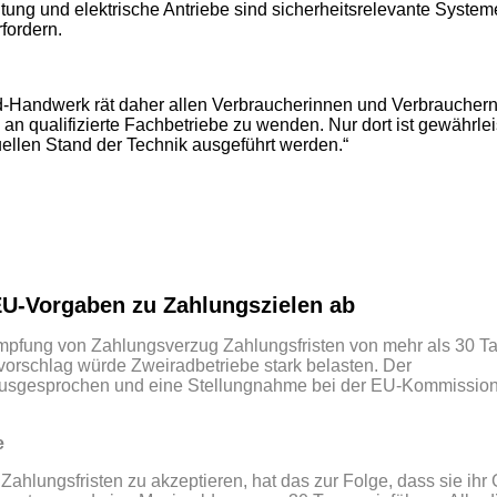
ng und elektrische Antriebe sind sicherheitsrelevante Systeme
fordern.
-Handwerk rät daher allen Verbraucherinnen und Verbrauchern
n qualifizierte Fachbetriebe zu wenden. Nur dort ist gewährleis
uellen Stand der Technik ausgeführt werden.“
EU-Vorgaben zu Zahlungszielen ab
ämpfung von Zahlungsverzug Zahlungsfristen von mehr als 30 T
vorschlag würde Zweiradbetriebe stark belasten. Der
usgesprochen und eine Stellungnahme bei der EU-Kommissio
e
lungsfristen zu akzeptieren, hat das zur Folge, dass sie ihr 