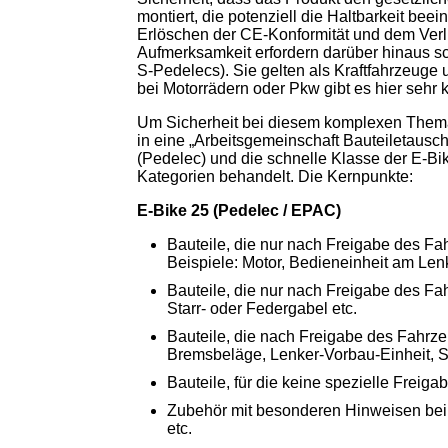
montiert, die potenziell die Haltbarkeit be
Erlöschen der CE-Konformität und dem Verl
Aufmerksamkeit erfordern darüber hinaus sch
S-Pedelecs). Sie gelten als Kraftfahrzeuge
bei Motorrädern oder Pkw gibt es hier seh
Um Sicherheit bei diesem komplexen Thema 
in eine „Arbeitsgemeinschaft Bauteiletausch
(Pedelec) und die schnelle Klasse der E-Bi
Kategorien behandelt. Die Kernpunkte:
E-Bike 25 (Pedelec / EPAC)
Bauteile, die nur nach Freigabe des Fa
Beispiele: Motor, Bedieneinheit am Lenk
Bauteile, die nur nach Freigabe des Fa
Starr- oder Federgabel etc.
Bauteile, die nach Freigabe des Fahrzeu
Bremsbeläge, Lenker-Vorbau-Einheit, S
Bauteile, für die keine spezielle Freiga
Zubehör mit besonderen Hinweisen beim
etc.