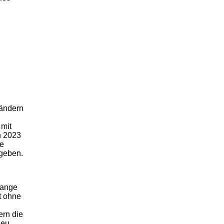
rändern
 mit
n 2023
ie
 geben.
lange
t ohne
ern die
neu