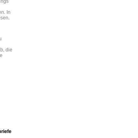
ings
n. In
esen.
u
b, die
ne
riefe