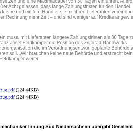
ansetzen und eine Maximaldauer von 30 Tagen einführen. Allerd
ßer Acht gelassen, dass lange Zahlungsfristen für den Handel
kleine und mittlere Händler sie mit ihren Lieferanten vereinbare
 der Rechnung mehr Zeit – und sind weniger auf Kredite angewi
ein muss, mit Lieferanten längere Zahlungsfristen als 30 Tage z
Franz-Josef Feldkämper die Position des Zweirad-Handwerks
enorganisation die im Verordnungsentwurf geplante Behörde a
ieren soll. „Wir brauchen keine neue Behörde und erst recht kei
Feldkämper weiter.
zug.pdf
(224.44KB)
zug.pdf
(224.44KB)
mechaniker-Innung Süd-Niedersachsen übergibt Gesellenb