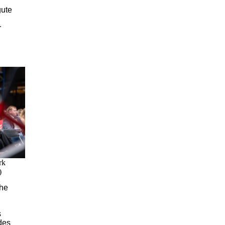
gute
r
rk
)
che
s
des