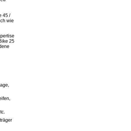
 45 /
ich wie
pertise
Bike 25
edene
lage,
ifen,
tc.
träger