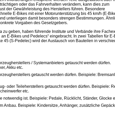
einträchtigen oder das Fahrverhalten verändern, kann dies zum
ust der Gewährleistung des Herstellers führen. Besondere
nelle E-Bikes mit einer Motorunterstützung bis 45 km/h (E-Bike
 und unterliegen damit besonders strengen Bestimmungen. Ähnl
r konkrete Vorgaben des Gesetzgebers.
zu geben, haben führende Institute und Verbände ihre Fachex
 an E-Bikes und Pedelecs“ eingebracht. In zwei Tabellen für E-
ke 45 (S-Pedelec) wird der Austausch von Bauteilen in verschi
hrzeugherstellers / Systemanbieters getauscht werden dürfen.
er, Akku etc.
hrzeugherstellers getauscht werden dürfen. Beispiele: Bremsan
g- oder Teileherstellers getauscht werden dürfen. Beispiele: Re
cheinwerfer etc.
be notwendig ist. Beispiele: Pedale, Rücklicht, Ständer, Glocke e
 Anbau. Beispiele: Kindersitze, Anhänger, zusätzliche Gepäck