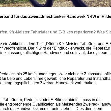
rband für das Zweiradmechaniker-Handwerk NRW in Hild
Dürfen Kfz-Meister Fahrräder und E-Bikes reparieren? Was Si
 ein Artikel mit dem Titel „Dürfen Kfz-Meister Fahrräder und E-
 veröffentlicht. Darin wird der Eindruck erweckt, die Reparatur
n zulassungspflichtiges Handwerk und so trivial, dass „theoret
 Pedelecs bis 25 km/h unterliegen zwar nicht der Zulassungspflic
t für Leib und Leben, ihre gewerbliche Reparatur und Instandha
intragungspflichtigen Zweirad-Handwerk vorbehalten.
n Fahrrädern, Pedelecs oder E-Bikes anbietet, muss in die
die entsprechende Qualifikation als Meister des Zweirad-Hand
g durch die Handwerkskammer unterziehen. Dies dient dem