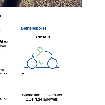
en
Betriebebörse
e
Kontakt
Bikes
 von
isch
ht.
ltung
Bundesinnungsverband
werks
Zweirad-Handwerk