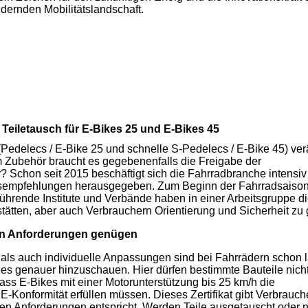
dernden Mobilitätslandschaft.
 Teiletausch für E-Bikes 25 und E-Bikes 45
Pedelecs / E-Bike 25 und schnelle S-Pedelecs / E-Bike 45) ve
 Zubehör braucht es gegebenenfalls die Freigabe der
? Schon seit 2015 beschäftigt sich die Fahrradbranche intensiv
sempfehlungen herausgegeben. Zum Beginn der Fahrradsaiso
 Führende Institute und Verbände haben in einer Arbeitsgruppe d
tten, aber auch Verbrauchern Orientierung und Sicherheit zu
en Anforderungen genügen
 als auch individuelle Anpassungen sind bei Fahrrädern schon 
lt es genauer hinzuschauen. Hier dürfen bestimmte Bauteile nich
ass E-Bikes mit einer Motorunterstützung bis 25 km/h die
-Konformität erfüllen müssen. Dieses Zertifikat gibt Verbrauch
hen Anforderungen entspricht. Werden Teile ausgetauscht oder 