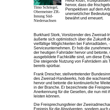
Heidi Kluth, Vizepräsid
hervor, dass die frischgeb
Timo Schriegel,
Perspektiven auf dem Arb
Obermeister ZR-
unersetzlicher Bedeutung 
Innung Süd-
bewährt und erneuert.
Niedersachsen
Burkhard Stork, Vorsitzender des Zweirad-In
äußerte sich optimistisch über die Zukunft 
vielfältige Möglichkeiten bei Fahrradläden, 
Serviceunternehmen. Er hob die zunehmend
der heutigen Fahrräder hervor und betonte,
ausgebildete Fachkräfte sind, um diese Ent
Die steigende Nutzung von Fahrrädern als T
bereits spürbar.
Frank Drescher, stellvertretender Bundesi
des Zweirad-Handwerks, hob die wachsend
hervor und betonte die kontinuierliche Weit
in der Branche. Er bezeichnete die Freispre
Anerkennung für die Gesellen, die nun mit i
leisten können.
Die Freisprechungsfeier der Zweiradmecha
Ereignis für die Absolventen, sondern auch 