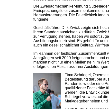
Die Zweiradmechaniker-Innung Süd-Niedersa
Freisprechungsfeier zusammenkommen, nac
Herausforderungen. Die Feierlichkeit fand b
fungierte.
Geschäftsführer Dirk Zwick zeigte sich hoch
ihrem Standort ausrichten zu dürfen. Zwick b
zur Verfügung stehen, haben wir sofort zuges
Ausbildungsbetrieb sind. Es gehört für uns 
auch ein gesellschaftlicher Beitrag. Wir fre
Im Rahmen der festlichen Zusammenkunft 
Jahrgängen seit 2020 freigesprochen und er
markiert nicht nur einen Meilenstein im We
erfolgreichen Abschluss ihrer Ausbildungen
Timo Schriegel, Obermei
Begeisterung darüber aus
Pandemie wieder eine Pr
qualifizierter Fachkräfte
werden, die Entwicklungen
Schriegel verwies auf di
Marktgegebenheiten und 